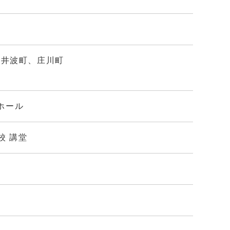
、井波町、庄川町
民ホール
校 講堂