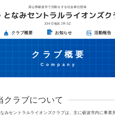
富山県砺波市で活動をする社会奉仕団体
334-D地区 2R-3Z
クラブ概要
お知らせ
活動報告
クラブ概要
当クラブについて
となみセントラルライオンズクラブは、主に砺波市内に事業