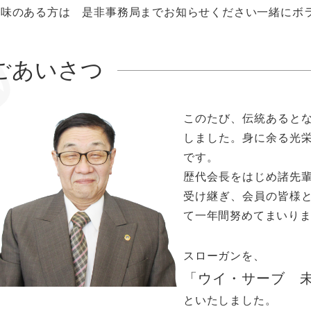
興味のある方は 是非事務局までお知らせください一緒にボ
ごあいさつ
このたび、伝統あると
しました。身に余る光
です。
歴代会長をはじめ諸先
受け継ぎ、会員の皆様
て一年間努めてまいり
スローガンを、
「ウイ・サーブ 
といたしました。